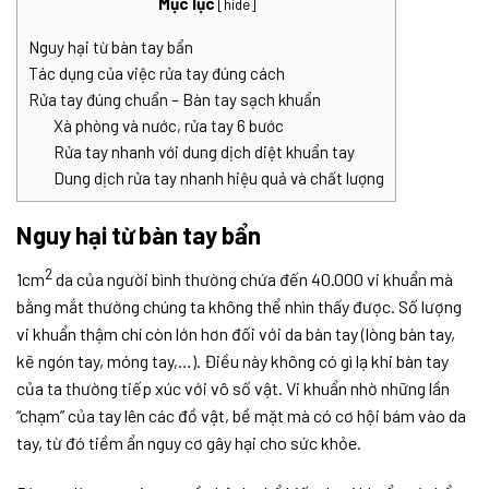
Mục lục
[
hide
]
Nguy hại từ bàn tay bẩn
Tác dụng của việc rửa tay đúng cách
Rửa tay đúng chuẩn – Bàn tay sạch khuẩn
Xà phòng và nước, rửa tay 6 bước
Rửa tay nhanh với dung dịch diệt khuẩn tay
Dung dịch rửa tay nhanh hiệu quả và chất lượng
Nguy hại từ bàn tay bẩn
2
1cm
da của người bình thường chứa đến 40.000 vi khuẩn mà
bằng mắt thường chúng ta không thể nhìn thấy được. Số lượng
vi khuẩn thậm chí còn lớn hơn đối với da bàn tay (lòng bàn tay,
kẽ ngón tay, móng tay,…). Điều này không có gì lạ khi bàn tay
của ta thường tiếp xúc với vô số vật. Vi khuẩn nhờ những lần
“chạm” của tay lên các đồ vật, bề mặt mà có cơ hội bám vào da
tay, từ đó tiềm ẩn nguy cơ gây hại cho sức khỏe.