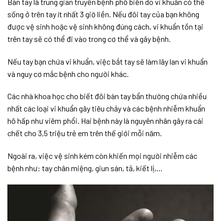
Bàn tay là trung gian truyền bệnh phổ biến do vi khuẩn có thể
sống ở trên tay ít nhất 3 giờ liền. Nếu đôi tay của bạn không
được vệ sinh hoặc vệ sinh không đúng cách, vi khuẩn tồn tại
trên tay sẽ có thể đi vào trong cơ thể và gây bệnh.
Nếu tay bạn chứa vi khuẩn, việc bắt tay sẽ làm lây lan vi khuẩn
và nguy cơ mắc bệnh cho người khác.
Các nhà khoa học cho biết đôi bàn tay bẩn thường chứa nhiều
nhất các loại vi khuẩn gây tiêu chảy và các bệnh nhiễm khuẩn
hô hấp như viêm phổi. Hai bệnh này là nguyên nhân gây ra cái
chết cho 3,5 triệu trẻ em trên thế giới mỗi năm.
Ngoài ra, việc vệ sinh kém còn khiến mọi người nhiễm các
bệnh như: tay chân miệng, giun sán, tả, kiết lị,…